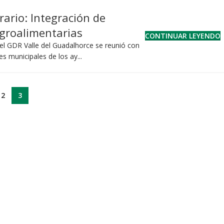
ario: Integración de
agroalimentarias
CONTINUAR LEYENDO
 el GDR Valle del Guadalhorce se reunió con
s municipales de los ay...
2
3