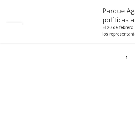
Parque Agr
políticas 
20
El 20 de febrero
FEB
los representante
1