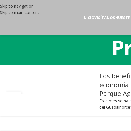
Skip to navigation
Skip to main content
INICIO
VISÍTANOS
NUESTR
P
Los benefi
economía d
Parque Ag
10
Este mes se ha p
JUN
del Guadalhorce’ 